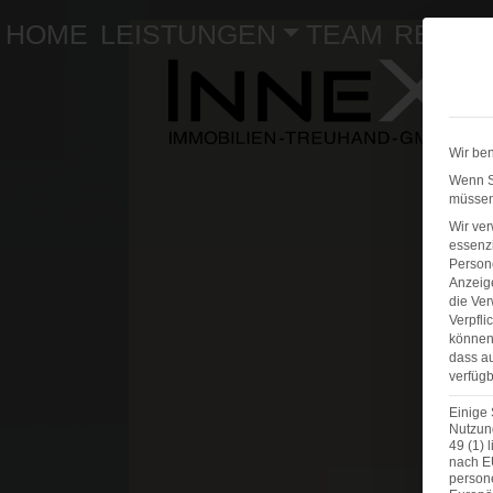
HOME
LEISTUNGEN
TEAM
REFER
Wir ben
Wenn Si
müssen 
Wir ve
essenzi
Persone
Anzeig
die Ver
Verpfli
können 
dass au
verfügb
Einige 
Nutzung
49 (1) 
nach E
person