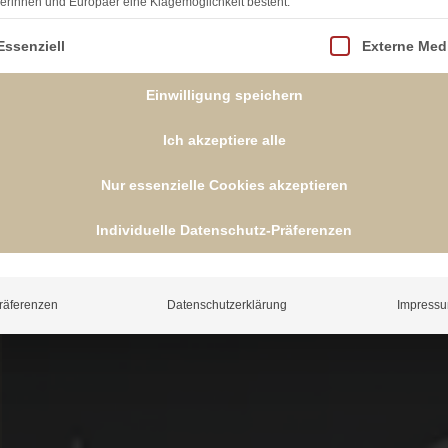
erinnen und Europäer eine Klagemöglichkeit besteht.
lgt eine Liste der Service-Gruppen, für die eine Einwill
Essenziell
Externe Med
Einwilligung speichern
Ich akzeptiere alle
Nur essenzielle Cookies akzeptieren
Individuelle Datenschutz-Präferenzen
räferenzen
Datenschutzerklärung
Impress