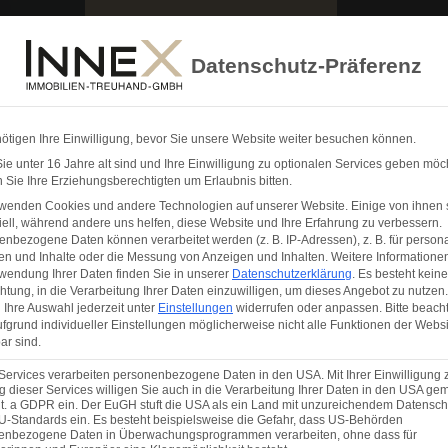
ENZEN
WISSENSWERTES
SCHADE
Datenschutz-Präferenz
ötigen Ihre Einwilligung, bevor Sie unsere Website weiter besuchen können.
e unter 16 Jahre alt sind und Ihre Einwilligung zu optionalen Services geben möc
Sie Ihre Erziehungsberechtigten um Erlaubnis bitten.
rwenden Cookies und andere Technologien auf unserer Website. Einige von ihnen 
ell, während andere uns helfen, diese Website und Ihre Erfahrung zu verbessern.
nbezogene Daten können verarbeitet werden (z. B. IP-Adressen), z. B. für persona
en und Inhalte oder die Messung von Anzeigen und Inhalten.
Weitere Informatione
wendung Ihrer Daten finden Sie in unserer
Datenschutzerklärung
.
Es besteht keine
chtung, in die Verarbeitung Ihrer Daten einzuwilligen, um dieses Angebot zu nutzen.
Ihre Auswahl jederzeit unter
Einstellungen
widerrufen oder anpassen.
Bitte beach
fgrund individueller Einstellungen möglicherweise nicht alle Funktionen der Websi
ar sind.
Services verarbeiten personenbezogene Daten in den USA. Mit Ihrer Einwilligung 
 dieser Services willigen Sie auch in die Verarbeitung Ihrer Daten in den USA gem
lit. a GDPR ein. Der EuGH stuft die USA als ein Land mit unzureichendem Datensch
U-Standards ein. Es besteht beispielsweise die Gefahr, dass US-Behörden
enbezogene Daten in Überwachungsprogrammen verarbeiten, ohne dass für