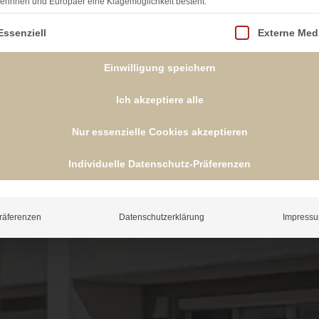
erinnen und Europäer eine Klagemöglichkeit besteht.
lgt eine Liste der Service-Gruppen, für die eine Einwill
Essenziell
Externe Med
Einwilligung speichern
Ich akzeptiere alle
Nur essenzielle Cookies akzeptieren
Individuelle Datenschutz-Präferenzen
räferenzen
Datenschutzerklärung
Impress