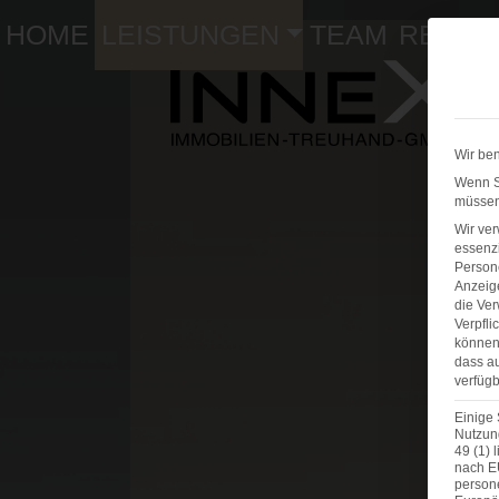
HOME
LEISTUNGEN
TEAM
REFER
Wir ben
Wenn Si
müssen 
Wir ve
essenzi
Persone
Anzeig
die Ver
Verpfli
können 
dass au
verfügb
Einige 
Nutzung
49 (1) 
nach E
person