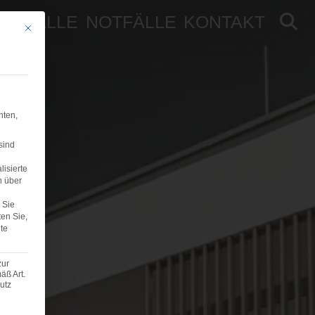
NSFÄLLE
NOTFÄLLE
KONTAKT
Mit diesem Button wird der Dialog geschlossen. Seine Funktionalität ist iden
hten,
sind
lisierte
n über
Sie
ten Sie,
te
zur
äß Art.
utz