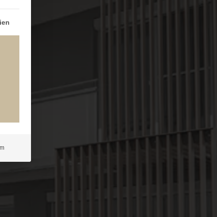
igung erteilt werden kann. Die erste Service-Gruppe ist e
ien
um