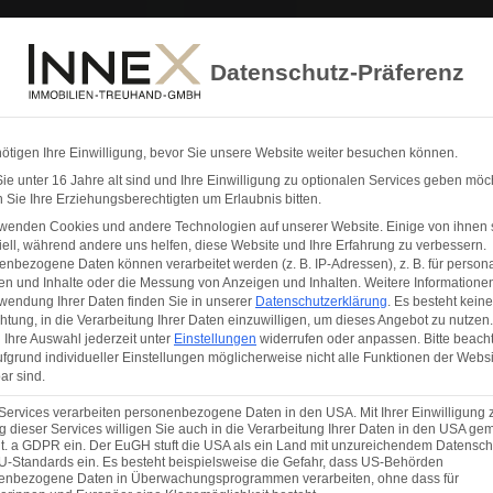
ENZEN
WISSENSWERTES
SCHADE
Datenschutz-Präferenz
ötigen Ihre Einwilligung, bevor Sie unsere Website weiter besuchen können.
e unter 16 Jahre alt sind und Ihre Einwilligung zu optionalen Services geben möc
Sie Ihre Erziehungsberechtigten um Erlaubnis bitten.
rwenden Cookies und andere Technologien auf unserer Website. Einige von ihnen 
ell, während andere uns helfen, diese Website und Ihre Erfahrung zu verbessern.
nbezogene Daten können verarbeitet werden (z. B. IP-Adressen), z. B. für persona
en und Inhalte oder die Messung von Anzeigen und Inhalten.
Weitere Informatione
wendung Ihrer Daten finden Sie in unserer
Datenschutzerklärung
.
Es besteht keine
chtung, in die Verarbeitung Ihrer Daten einzuwilligen, um dieses Angebot zu nutzen.
Ihre Auswahl jederzeit unter
Einstellungen
widerrufen oder anpassen.
Bitte beach
fgrund individueller Einstellungen möglicherweise nicht alle Funktionen der Websi
ar sind.
Services verarbeiten personenbezogene Daten in den USA. Mit Ihrer Einwilligung 
 dieser Services willigen Sie auch in die Verarbeitung Ihrer Daten in den USA gem
lit. a GDPR ein. Der EuGH stuft die USA als ein Land mit unzureichendem Datensch
U-Standards ein. Es besteht beispielsweise die Gefahr, dass US-Behörden
enbezogene Daten in Überwachungsprogrammen verarbeiten, ohne dass für