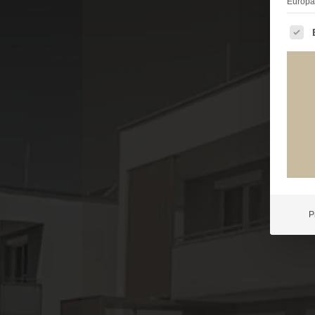
Europä
Es fo
P