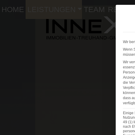
HOME
LEISTUNGEN
TEAM
REFER
Wir ben
Wenn Si
müssen 
Wir ve
essenzi
Persone
Anzeig
die Ver
Verpfli
können 
dass au
verfügb
Einige 
Nutzung
49 (1) 
nach E
person