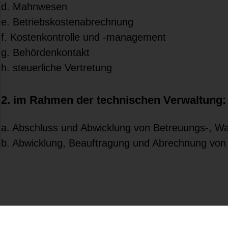
d. Mahnwesen
e. Betriebskostenabrechnung
f. Kostenkontrolle und -management
g. Behördenkontakt
h. steuerliche Vertretung
2. im Rahmen der technischen Verwaltung:
a. Abschluss und Abwicklung von Betreuungs-, Wa
b. Abwicklung, Beauftragung und Abrechnung von
c. Einholung von Kostenvoranschlägen samt Auft
d. Evidenzhaltung und Führung von Kontroll- und
Prüfbüchern, Wartungs- und Terminplänen
3. im Rahmen der allgemeinen Verwaltung: