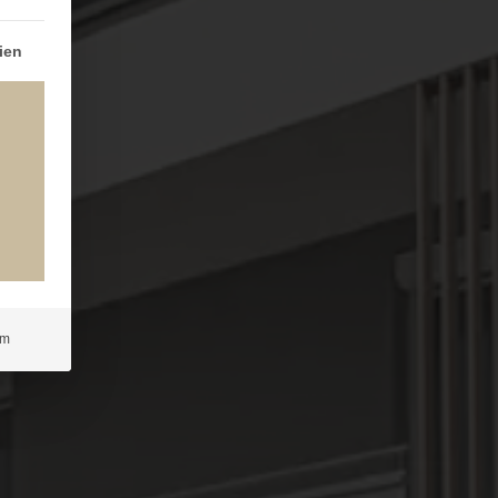
igung erteilt werden kann. Die erste Service-Gruppe ist e
ien
um