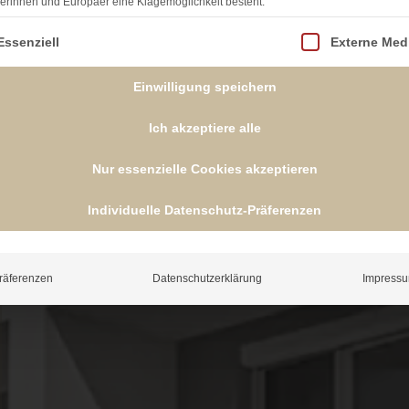
erinnen und Europäer eine Klagemöglichkeit besteht.
lgt eine Liste der Service-Gruppen, für die eine Einwill
Essenziell
Externe Med
Einwilligung speichern
Ich akzeptiere alle
Nur essenzielle Cookies akzeptieren
Individuelle Datenschutz-Präferenzen
räferenzen
Datenschutzerklärung
Impress