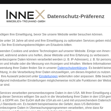
ENZEN
WISSENSWERTES
SCHADE
Datenschutz-Präferenz
ötigen Ihre Einwilligung, bevor Sie unsere Website weiter besuchen können.
e unter 16 Jahre alt sind und Ihre Einwilligung zu optionalen Services geben möc
Sie Ihre Erziehungsberechtigten um Erlaubnis bitten.
rwenden Cookies und andere Technologien auf unserer Website. Einige von ihnen 
ell, während andere uns helfen, diese Website und Ihre Erfahrung zu verbessern.
nbezogene Daten können verarbeitet werden (z. B. IP-Adressen), z. B. für persona
en und Inhalte oder die Messung von Anzeigen und Inhalten.
Weitere Informatione
wendung Ihrer Daten finden Sie in unserer
Datenschutzerklärung
.
Es besteht keine
chtung, in die Verarbeitung Ihrer Daten einzuwilligen, um dieses Angebot zu nutzen.
Ihre Auswahl jederzeit unter
Einstellungen
widerrufen oder anpassen.
Bitte beach
fgrund individueller Einstellungen möglicherweise nicht alle Funktionen der Websi
ar sind.
Services verarbeiten personenbezogene Daten in den USA. Mit Ihrer Einwilligung 
 dieser Services willigen Sie auch in die Verarbeitung Ihrer Daten in den USA gem
lit. a GDPR ein. Der EuGH stuft die USA als ein Land mit unzureichendem Datensch
U-Standards ein. Es besteht beispielsweise die Gefahr, dass US-Behörden
enbezogene Daten in Überwachungsprogrammen verarbeiten, ohne dass für