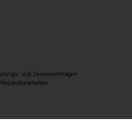
rtungs- und Serviceverträgen
 Reparaturarbeiten
ragsvergabe
 Wartungsaufzeichnungen,