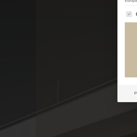
Europä
Es fo
P