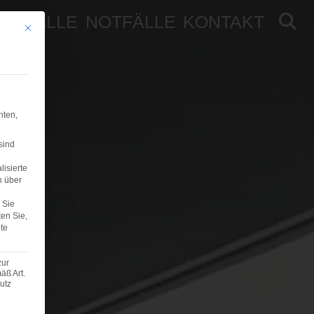
NSFÄLLE
NOTFÄLLE
KONTAKT
Mit diesem Button wird der Dialog geschlossen. Seine Funktionalität ist iden
hten,
sind
lisierte
n über
Sie
ten Sie,
te
zur
äß Art.
utz