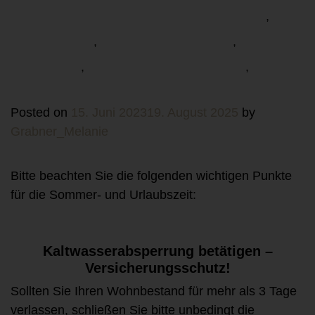
Allgemein
Kaltwasserabsperrung
,
Prävention
Schadenmeldung
,
,
Unwetter
Versicherungsschutz
,
,
Wetterwarnung
Posted on
15. Juni 2023
19. August 2025
by
Grabner_Melanie
Bitte beachten Sie die folgenden wichtigen Punkte
für die Sommer- und Urlaubszeit:
Kaltwasserabsperrung betätigen –
Versicherungsschutz!
Sollten Sie Ihren Wohnbestand für mehr als 3 Tage
verlassen, schließen Sie bitte unbedingt die