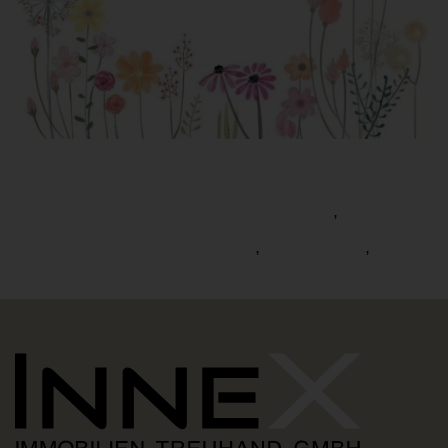
Allgemein
Fußbodenheizung
,
Kaltwasserabsperrung
Unwetter
,
,
Zählerwerte