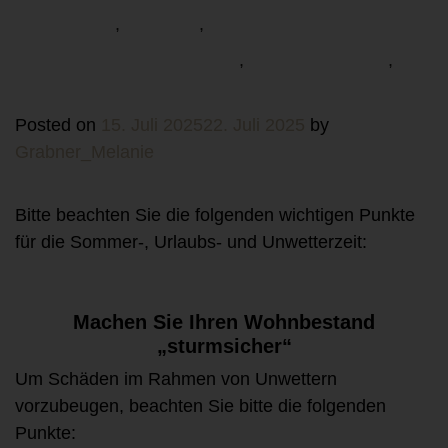
Unwetter
Urlaub
,
,
Versicherungsschutz
Vorbereitung
,
,
Wetterwarnung
Posted on
15. Juli 2025
22. Juli 2025
by
Grabner_Melanie
Bitte beachten Sie die folgenden wichtigen Punkte
für die Sommer-, Urlaubs- und Unwetterzeit:
Machen Sie Ihren Wohnbestand
„sturmsicher“
Um Schäden im Rahmen von Unwettern
vorzubeugen, beachten Sie bitte die folgenden
Punkte: