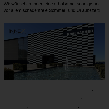
Wir wünschen Ihnen eine erholsame, sonnige und
vor allem schadenfreie Sommer- und Urlaubszeit!
Allgemein
Kaltwasserabsperrung
,
Prävention
Schadenmeldung
,
,
Sommer
sturmsicher
Tipps
,
,
,