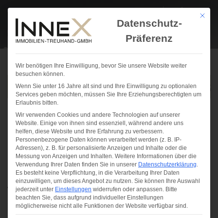
Mit die
Datenschutz-
Präferenz
Wir benötigen Ihre Einwilligung, bevor Sie unsere Website weiter
besuchen können.
Das Team von InneX wünscht
Wenn Sie unter 16 Jahre alt sind und Ihre Einwilligung zu optionalen
Services geben möchten, müssen Sie Ihre Erziehungsberechtigten um
Unwetter
Erlaubnis bitten.
Wir verwenden Cookies und andere Technologien auf unserer
Website. Einige von ihnen sind essenziell, während andere uns
Posted on
22. Juli 2026
22. Juli 2026
by
Michaela
helfen, diese Website und Ihre Erfahrung zu verbessern.
Personenbezogene Daten können verarbeitet werden (z. B. IP-
Hofbauer
Adressen), z. B. für personalisierte Anzeigen und Inhalte oder die
Messung von Anzeigen und Inhalten.
Weitere Informationen über die
Verwendung Ihrer Daten finden Sie in unserer
Datenschutzerklärung
.
Es besteht keine Verpflichtung, in die Verarbeitung Ihrer Daten
Mit Beginn der Sommer- und Urlaubszeit möchten
einzuwilligen, um dieses Angebot zu nutzen.
Sie können Ihre Auswahl
wir Ihnen einige wichtige Hinweise mitgeben, damit
jederzeit unter
Einstellungen
widerrufen oder anpassen.
Bitte
beachten Sie, dass aufgrund individueller Einstellungen
Sie Schäden vermeiden und Ihren Wohnbestand
möglicherweise nicht alle Funktionen der Website verfügbar sind.
bestmöglich schützen können: