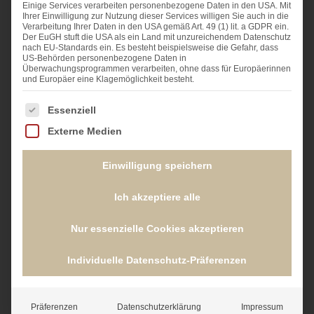
Einige Services verarbeiten personenbezogene Daten in den USA. Mit
Ihrer Einwilligung zur Nutzung dieser Services willigen Sie auch in die
Verarbeitung Ihrer Daten in den USA gemäß Art. 49 (1) lit. a GDPR ein.
Der EuGH stuft die USA als ein Land mit unzureichendem Datenschutz
nach EU-Standards ein. Es besteht beispielsweise die Gefahr, dass
Vor dem Urlaub empfehlen wir
US-Behörden personenbezogene Daten in
insbesondere:
Überwachungsprogrammen verarbeiten, ohne dass für Europäerinnen
und Europäer eine Klagemöglichkeit besteht.
Kaltwasser absperren:
Verlassen Sie Ihren
Es folgt eine Liste der Service-Gruppen, für die ein
Essenziell
Wohnbestand länger als
72 Stunden (3 Tage)
,
Externe Medien
schließen Sie bitte unbedingt die
Kaltwasserabsperrung. Dies reduziert das
Einwilligung speichern
Risiko von Wasserschäden erheblich und kann
Ich akzeptiere alle
für den Versicherungsschutz von Bedeutung
sein.
Nur essenzielle Cookies akzeptieren
Wohnbestand sturmsicher machen:
Sichern
oder entfernen Sie lose Gegenstände auf
Individuelle Datenschutz-Präferenzen
Balkon, Terrasse oder im Garten, fahren Sie
Markisen und Außenrollläden ein und reinigen
Präferenzen
Datenschutzerklärung
Impressum
Sie Terrassen- bzw. Balkonabflüsse