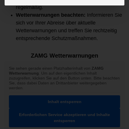
regelmäßig.
Wetterwarnungen beachten:
Informieren Sie
sich vor Ihrer Abreise über aktuelle
Wetterwarnungen und treffen Sie rechtzeitig
entsprechende Schutzmaßnahmen.
ZAMG Wetterwarnungen
Sie sehen gerade einen Platzhalterinhalt von
ZAMG
Wetterwarnung
. Um auf den eigentlichen Inhalt
zuzugreifen, klicken Sie auf den Button unten. Bitte beachten
Sie, dass dabei Daten an Drittanbieter weitergegeben
werden.
Inhalt entsperren
Erforderlichen Service akzeptieren und Inhalte
entsperren